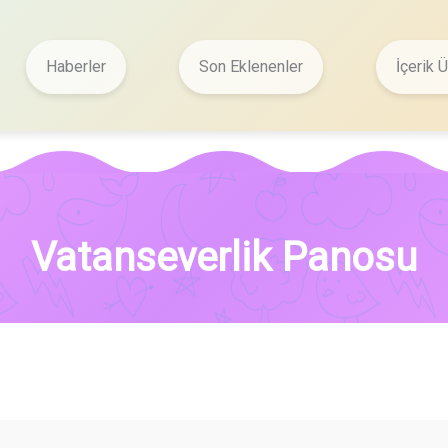
Haberler
Son Eklenenler
İçerik Ü
Vatanseverlik Panosu