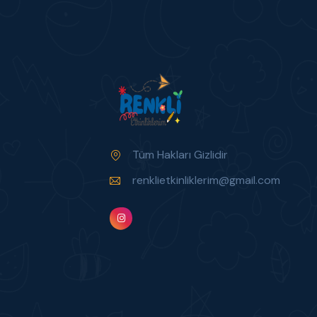
Tüm Hakları Gizlidir
renklietkinliklerim@gmail.com