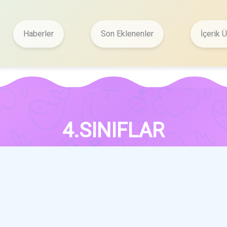
Haberler
Son Eklenenler
İçerik Ü
4.SINIFLAR