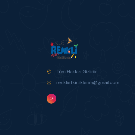
Tüm Hakları Gizlidir
renklietkinliklerim@gmail.com