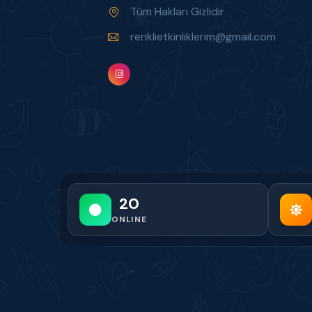
Tüm Hakları Gizlidir
renklietkinliklerim@gmail.com
20
ONLINE