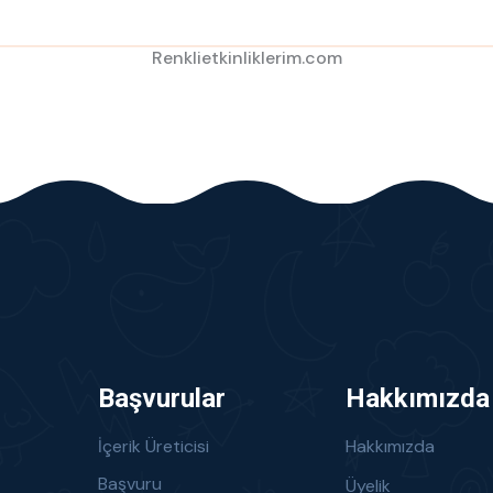
Renklietkinliklerim.com
Başvurular
Hakkımızda
İçerik Üreticisi
Hakkımızda
Başvuru
Üyelik