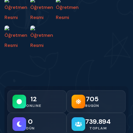
12
705
ONLINE
BUGÜN
0
739.894
DÜN
TOPLAM