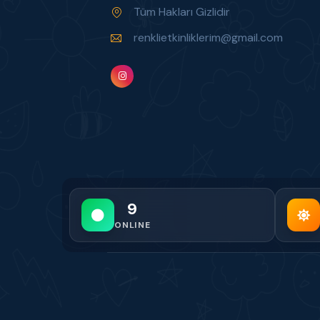
Tüm Hakları Gizlidir
renklietkinliklerim@gmail.com
9
ONLINE