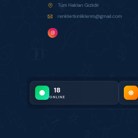
Tüm Hakları Gizlidir
renklietkinliklerim@gmail.com
18
ONLINE