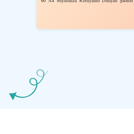
60 A4 Suyumuzu Koruyalım Dünyalı Şablon