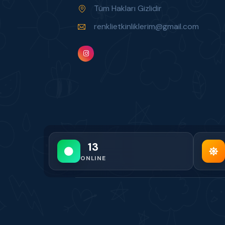
Tüm Hakları Gizlidir
renklietkinliklerim@gmail.com
13
ONLINE