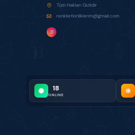
Tüm Hakları Gizlidir
renklietkinliklerim@gmail.com
18
ONLINE