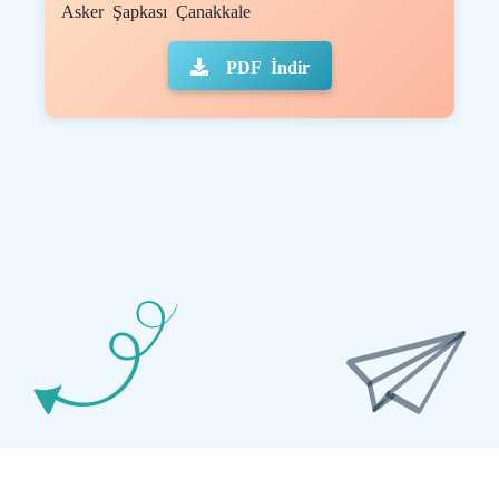
Asker Şapkası Çanakkale
PDF İndir