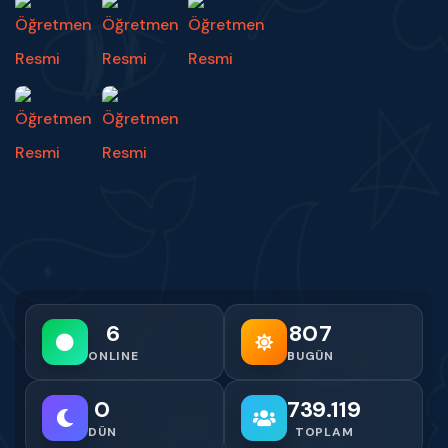
6
807
ONLINE
BUGÜN
0
739.119
DÜN
TOPLAM