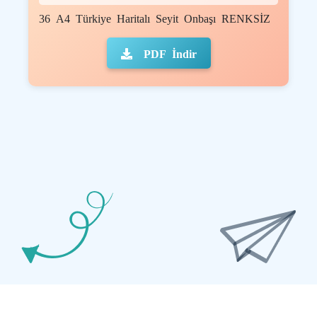
36 A4 Türkiye Haritalı Seyit Onbaşı RENKSİZ
PDF İndir