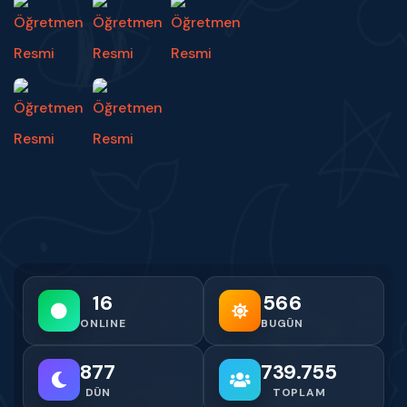
16
566
ONLINE
BUGÜN
877
739.755
DÜN
TOPLAM