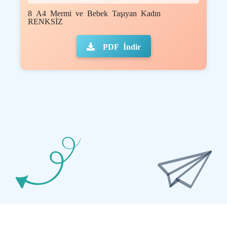
8 A4 Mermi ve Bebek Taşıyan Kadın
RENKSİZ
PDF İndir