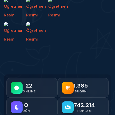
22
1.385
ONLINE
BUGÜN
0
742.214
DÜN
TOPLAM