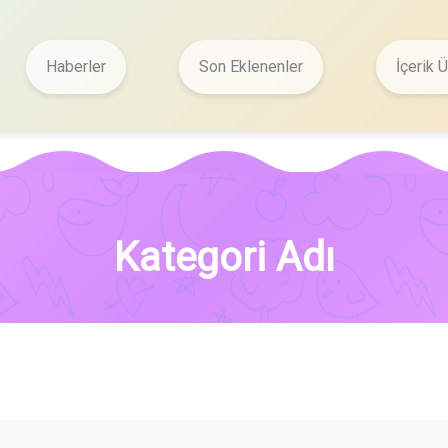
Haberler
Son Eklenenler
İçerik Ü
Kategori Adı