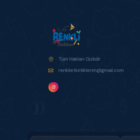
Tüm Hakları Gizlidir
renklietkinliklerim@gmail.com