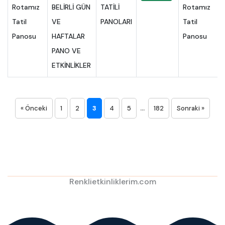
Rotamız
BELİRLİ GÜN
TATİLİ
Tatil
VE
PANOLARI
Panosu
HAFTALAR
PANO VE
ETKİNLİKLER
...
« Önceki
1
2
3
4
5
182
Sonraki »
Renklietkinliklerim.com