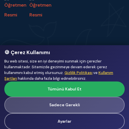
🍪 Çerez Kullanımı
Bu web sitesi, size en iyi deneyimi sunmak için çerezler
22
508
kullanmaktadır. Sitemizde gezinmeye devam ederek çerez
kullanımını kabul etmiş olursunuz.
Gizlilik Politikası
ve
Kullanım
ONLINE
BUGÜN
Şartları
hakkında daha fazla bilgi edinebilirsiniz.
734
738.820
Tümünü Kabul Et
DÜN
TOPLAM
Sadece Gerekli
© Copyright
2026
by UMT Yazılım.
Ayarlar