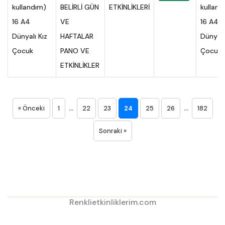
kullandım)
BELİRLİ GÜN
ETKİNLİKLERİ
16 A4
VE
Dünyalı Kız
HAFTALAR
Çocuk
PANO VE
ETKİNLİKLER
...
...
« Önceki
1
22
23
24
25
26
182
Sonraki »
Renklietkinliklerim.com