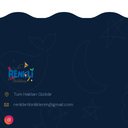
Tüm Hakları Gizlidir
renklietkinliklerim@gmail.com