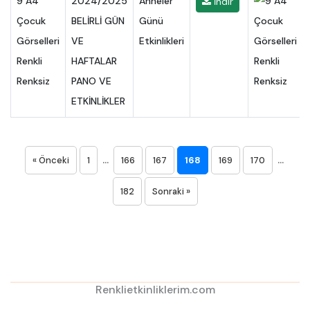
9 A4
2024/2025
Anneler
İndir
Çocuk
BELİRLİ GÜN
Günü
Görselleri
VE
Etkinlikleri
Renkli
HAFTALAR
Renksiz
PANO VE
ETKİNLİKLER
...
...
« Önceki
1
166
167
168
169
170
182
Sonraki »
Renklietkinliklerim.com