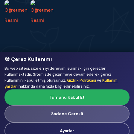
🍪 Çerez Kullanımı
Bu web sitesi, size en iyi deneyimi sunmak için çerezler
12
501
kullanmaktadır. Sitemizde gezinmeye devam ederek çerez
kullanımını kabul etmiş olursunuz.
Gizlilik Politikası
ve
Kullanım
ONLINE
BUGÜN
Şartları
hakkında daha fazla bilgi edinebilirsiniz.
774
741.330
Tümünü Kabul Et
DÜN
TOPLAM
Sadece Gerekli
© Copyright
2026
by UMT Yazılım.
Ayarlar