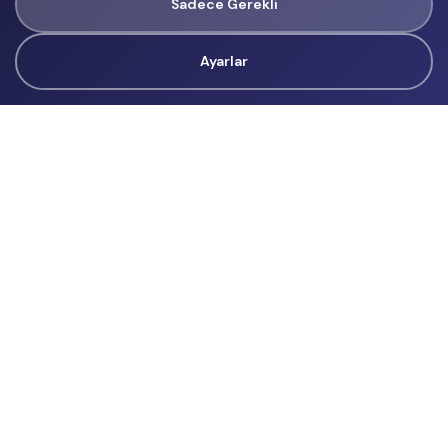
Sadece Gerekli
Ayarlar
Tüm Hakları Gizlidir
renklietkinliklerim@gmail.com
Başvurular
İçerik Üreticisi Başvuru
Reklam
Hakkımızda
Hakkımızda
Üyelik Sözleşmesi