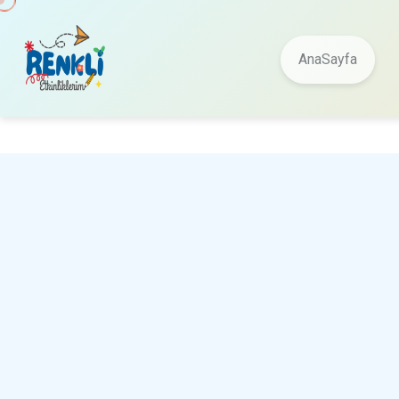
AnaSayfa