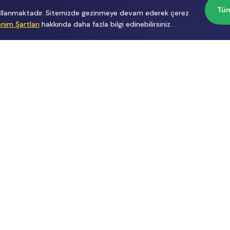
Tüm
 kullanmaktadır. Sitemizde gezinmeye devam ederek çerez
anım Şartları
hakkında daha fazla bilgi edinebilirsiniz.
Başvurular
Hakkımızda
İçerik Üreticisi
Hakkımızda
Başvuru
Üyelik
Reklam
Sözleşmesi
Gizlilik
Politikası