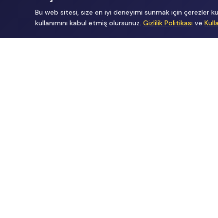
Bu web sitesi, size en iyi deneyimi sunmak için çerezler
kullanımını kabul etmiş olursunuz.
Gizlilik Politikası
ve
Kull
Tüm Hakları Gizlidir
renklietkinliklerim@gmail.com