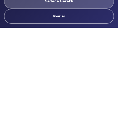
Sadece Gerekli
Ayarlar
Tüm Hakları Gizlidir
renklietkinliklerim@gmail.com
Başvurular
İçerik Üreticisi Başvuru
Reklam
Hakkımızda
Hakkımızda
Üyelik Sözleşmesi