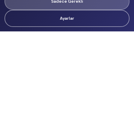
Sadece Gerekli
Ayarlar
Tüm Hakları Gizlidir
renklietkinliklerim@gmail.com
Başvurular
İçerik Üreticisi Başvuru
Reklam
Hakkımızda
Hakkımızda
Üyelik Sözleşmesi