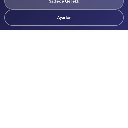
Sadece Gerekli
Ayarlar
Tüm Hakları Gizlidir
renklietkinliklerim@gmail.com
Başvurular
İçerik Üreticisi Başvuru
Reklam
Hakkımızda
Hakkımızda
Üyelik Sözleşmesi