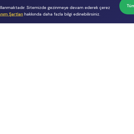
Tüm
 kullanmaktadır. Sitemizde gezinmeye devam ederek çerez
anım Şartları
hakkında daha fazla bilgi edinebilirsiniz.
Başvurular
Hakkımızda
İçerik Üreticisi
Hakkımızda
Başvuru
Üyelik
Reklam
Sözleşmesi
Gizlilik
Politikası