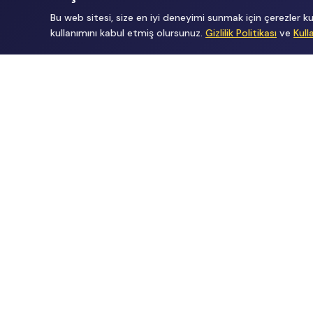
Bu web sitesi, size en iyi deneyimi sunmak için çerezler
kullanımını kabul etmiş olursunuz.
Gizlilik Politikası
ve
Kull
Tüm Hakları Gizlidir
renklietkinliklerim@gmail.com