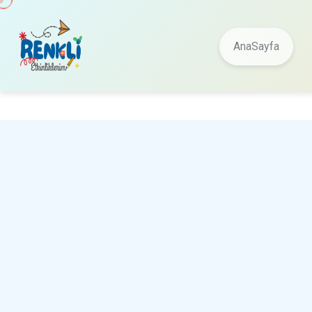
AnaSayfa