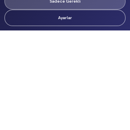
Sadece Gerekli
Ayarlar
Tüm Hakları Gizlidir
renklietkinliklerim@gmail.com
Başvurular
İçerik Üreticisi Başvuru
Reklam
Hakkımızda
Hakkımızda
Üyelik Sözleşmesi