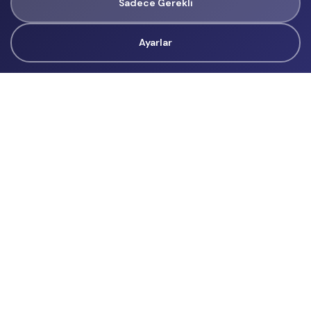
Sadece Gerekli
Ayarlar
Tüm Hakları Gizlidir
renklietkinliklerim@gmail.com
Başvurular
İçerik Üreticisi Başvuru
Reklam
Hakkımızda
Hakkımızda
Üyelik Sözleşmesi