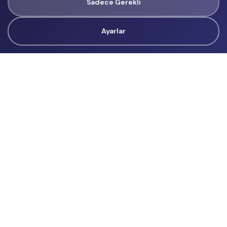
Sadece Gerekli
Ayarlar
Tüm Hakları Gizlidir
renklietkinliklerim@gmail.com
Başvurular
İçerik Üreticisi Başvuru
Reklam
Hakkımızda
Hakkımızda
Üyelik Sözleşmesi