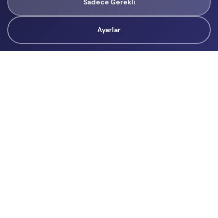
Sadece Gerekli
Ayarlar
Tüm Hakları Gizlidir
renklietkinliklerim@gmail.com
Başvurular
İçerik Üreticisi Başvuru
Reklam
Hakkımızda
Hakkımızda
Üyelik Sözleşmesi