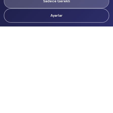
Sadece Gerekli
Ayarlar
Tüm Hakları Gizlidir
renklietkinliklerim@gmail.com
Başvurular
İçerik Üreticisi Başvuru
Reklam
Hakkımızda
Hakkımızda
Üyelik Sözleşmesi