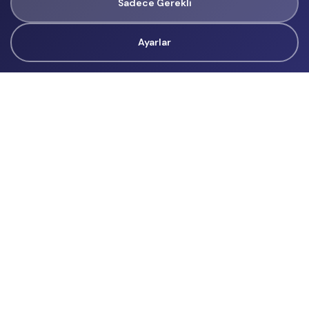
Sadece Gerekli
Ayarlar
Tüm Hakları Gizlidir
renklietkinliklerim@gmail.com
Başvurular
İçerik Üreticisi Başvuru
Reklam
Hakkımızda
Hakkımızda
Üyelik Sözleşmesi