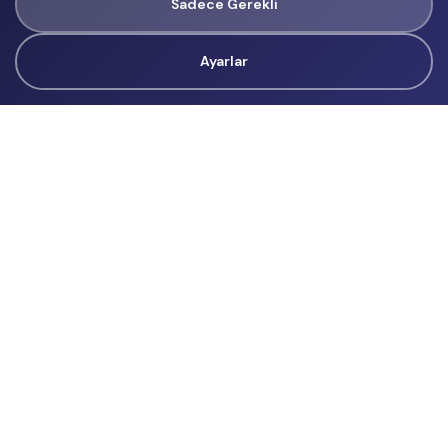
Sadece Gerekli
Ayarlar
Tüm Hakları Gizlidir
renklietkinliklerim@gmail.com
Başvurular
İçerik Üreticisi Başvuru
Reklam
Hakkımızda
Hakkımızda
Üyelik Sözleşmesi