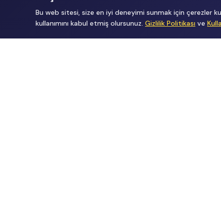
Bu web sitesi, size en iyi deneyimi sunmak için çerezler
kullanımını kabul etmiş olursunuz.
Gizlilik Politikası
ve
Kull
Tüm Hakları Gizlidir
renklietkinliklerim@gmail.com