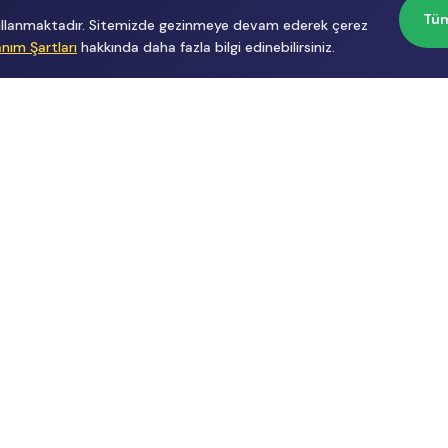
Tüm
 kullanmaktadır. Sitemizde gezinmeye devam ederek çerez
anım Şartları
hakkında daha fazla bilgi edinebilirsiniz.
Başvurular
Hakkımızda
İçerik Üreticisi
Hakkımızda
Başvuru
Üyelik
Reklam
Sözleşmesi
Gizlilik
Politikası