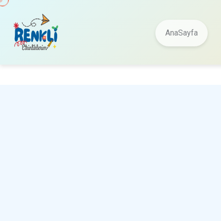
AnaSayfa