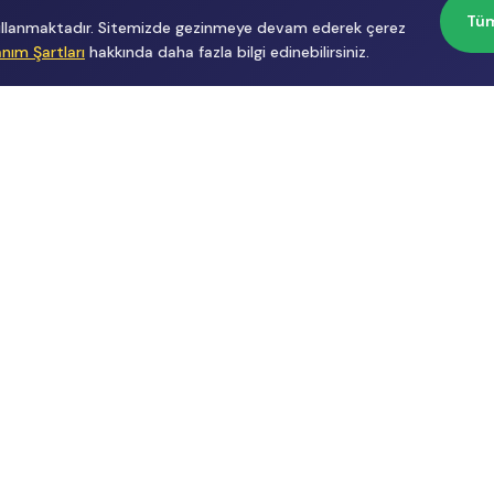
Tüm
 kullanmaktadır. Sitemizde gezinmeye devam ederek çerez
anım Şartları
hakkında daha fazla bilgi edinebilirsiniz.
Başvurular
Hakkımızda
İçerik Üreticisi
Hakkımızda
Başvuru
Üyelik
Reklam
Sözleşmesi
Gizlilik
Politikası