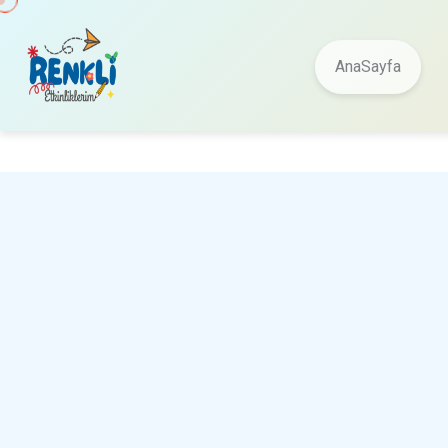
AnaSayfa