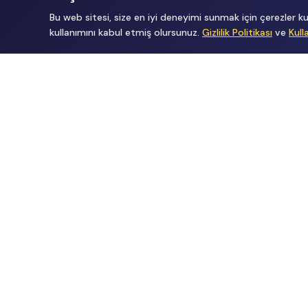
Bu web sitesi, size en iyi deneyimi sunmak için çerezler
kullanımını kabul etmiş olursunuz.
Gizlilik Politikası
ve
Kull
Tüm Hakları Gizlidir
renklietkinliklerim@gmail.com