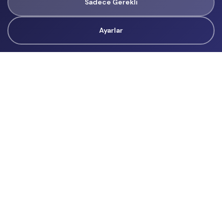
Sadece Gerekli
Ayarlar
Tüm Hakları Gizlidir
renklietkinliklerim@gmail.com
Başvurular
İçerik Üreticisi Başvuru
Reklam
Hakkımızda
Hakkımızda
Üyelik Sözleşmesi