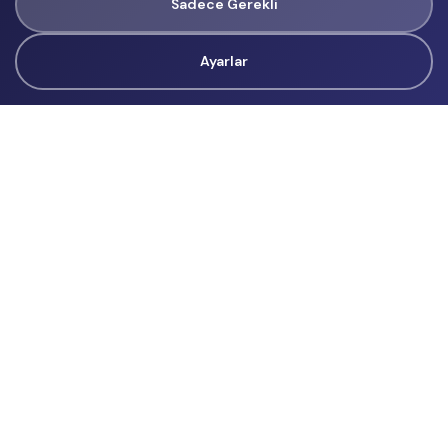
Sadece Gerekli
Ayarlar
Tüm Hakları Gizlidir
renklietkinliklerim@gmail.com
Başvurular
İçerik Üreticisi Başvuru
Reklam
Hakkımızda
Hakkımızda
Üyelik Sözleşmesi