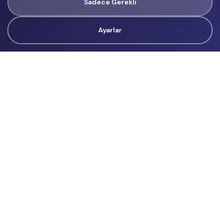
Sadece Gerekli
Ayarlar
Tüm Hakları Gizlidir
renklietkinliklerim@gmail.com
Başvurular
İçerik Üreticisi Başvuru
Reklam
Hakkımızda
Hakkımızda
Üyelik Sözleşmesi