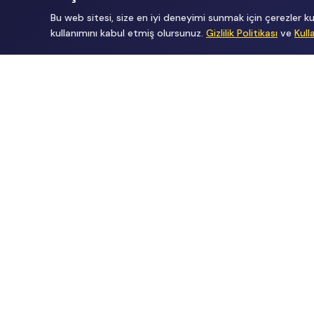
Bu web sitesi, size en iyi deneyimi sunmak için çerezler
kullanımını kabul etmiş olursunuz.
Gizlilik Politikası
ve
Kull
Tüm Hakları Gizlidir
renklietkinliklerim@gmail.com