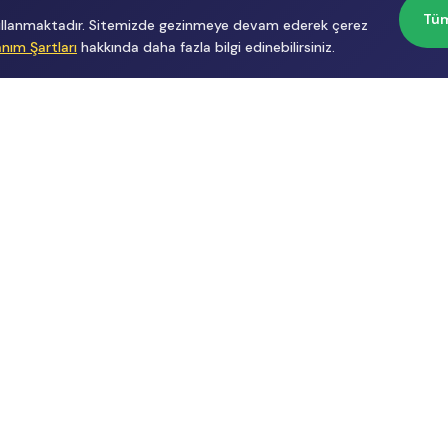
Tüm
 kullanmaktadır. Sitemizde gezinmeye devam ederek çerez
anım Şartları
hakkında daha fazla bilgi edinebilirsiniz.
Başvurular
Hakkımızda
İçerik Üreticisi
Hakkımızda
Başvuru
Üyelik
Reklam
Sözleşmesi
Gizlilik
Politikası