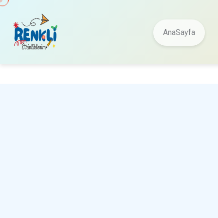
AnaSayfa