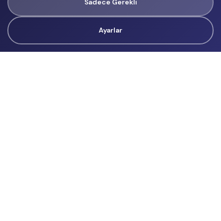
Sadece Gerekli
Ayarlar
Tüm Hakları Gizlidir
renklietkinliklerim@gmail.com
Başvurular
İçerik Üreticisi Başvuru
Reklam
Hakkımızda
Hakkımızda
Üyelik Sözleşmesi