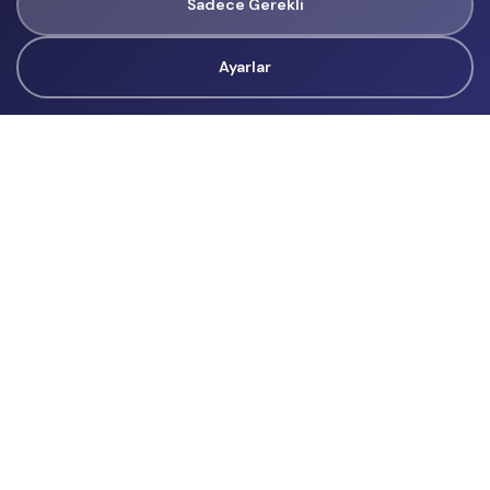
Sadece Gerekli
Ayarlar
Tüm Hakları Gizlidir
renklietkinliklerim@gmail.com
Başvurular
İçerik Üreticisi Başvuru
Reklam
Hakkımızda
Hakkımızda
Üyelik Sözleşmesi