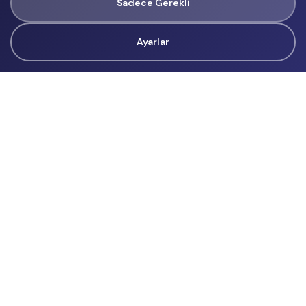
Sadece Gerekli
Ayarlar
Tüm Hakları Gizlidir
renklietkinliklerim@gmail.com
Başvurular
İçerik Üreticisi Başvuru
Reklam
Hakkımızda
Hakkımızda
Üyelik Sözleşmesi