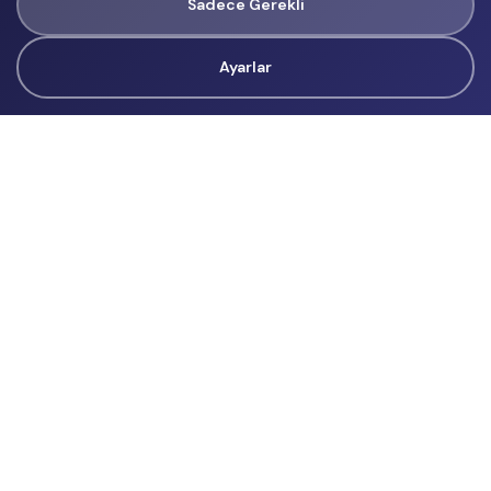
Sadece Gerekli
Ayarlar
Tüm Hakları Gizlidir
renklietkinliklerim@gmail.com
Başvurular
İçerik Üreticisi Başvuru
Reklam
Hakkımızda
Hakkımızda
Üyelik Sözleşmesi