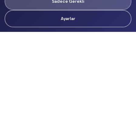
Sadece Gerekli
Ayarlar
Tüm Hakları Gizlidir
renklietkinliklerim@gmail.com
Başvurular
İçerik Üreticisi Başvuru
Reklam
Hakkımızda
Hakkımızda
Üyelik Sözleşmesi