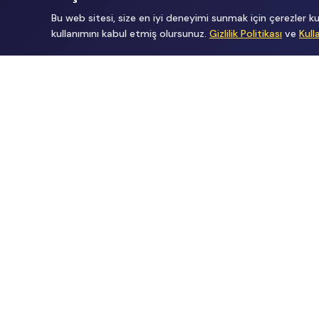
Bu web sitesi, size en iyi deneyimi sunmak için çerezler
kullanımını kabul etmiş olursunuz.
Gizlilik Politikası
ve
Kull
Tüm Hakları Gizlidir
renklietkinliklerim@gmail.com