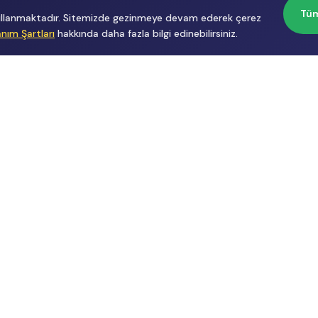
Tüm
 kullanmaktadır. Sitemizde gezinmeye devam ederek çerez
anım Şartları
hakkında daha fazla bilgi edinebilirsiniz.
Başvurular
Hakkımızda
İçerik Üreticisi
Hakkımızda
Başvuru
Üyelik
Reklam
Sözleşmesi
Gizlilik
Politikası