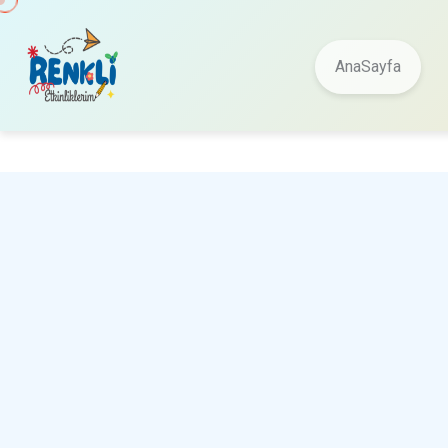
AnaSayfa