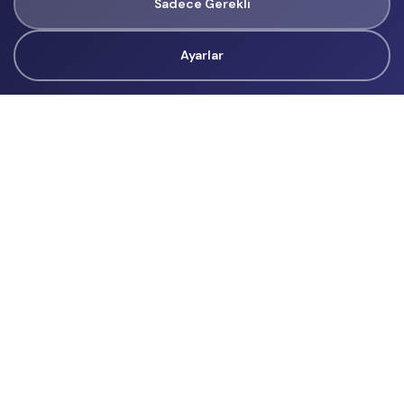
Sadece Gerekli
Ayarlar
Tüm Hakları Gizlidir
renklietkinliklerim@gmail.com
Başvurular
İçerik Üreticisi Başvuru
Reklam
Hakkımızda
Hakkımızda
Üyelik Sözleşmesi