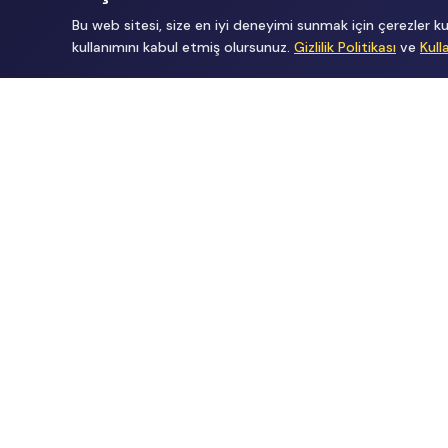
Bu web sitesi, size en iyi deneyimi sunmak için çerezler
kullanımını kabul etmiş olursunuz.
Gizlilik Politikası
ve
Kull
Tüm Hakları Gizlidir
renklietkinliklerim@gmail.com