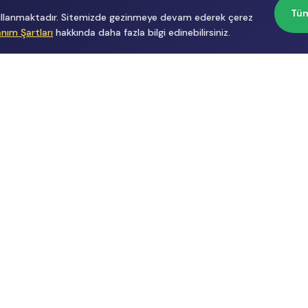
Tüm
 kullanmaktadır. Sitemizde gezinmeye devam ederek çerez
anım Şartları
hakkında daha fazla bilgi edinebilirsiniz.
Başvurular
Hakkımızda
İçerik Üreticisi
Hakkımızda
Başvuru
Üyelik
Reklam
Sözleşmesi
Gizlilik
Politikası