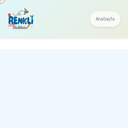
AnaSayfa