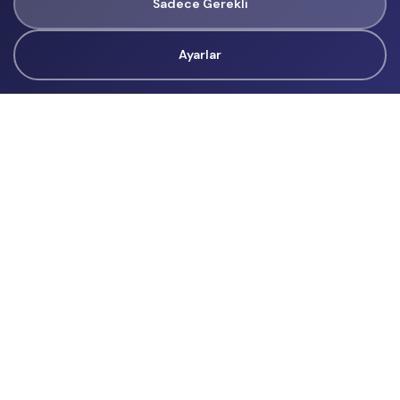
Sadece Gerekli
Ayarlar
Tüm Hakları Gizlidir
renklietkinliklerim@gmail.com
Başvurular
İçerik Üreticisi Başvuru
Reklam
Hakkımızda
Hakkımızda
Üyelik Sözleşmesi