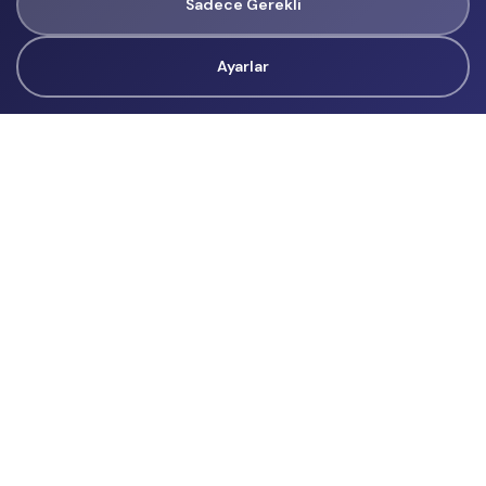
Sadece Gerekli
Ayarlar
Tüm Hakları Gizlidir
renklietkinliklerim@gmail.com
Başvurular
İçerik Üreticisi Başvuru
Reklam
Hakkımızda
Hakkımızda
Üyelik Sözleşmesi