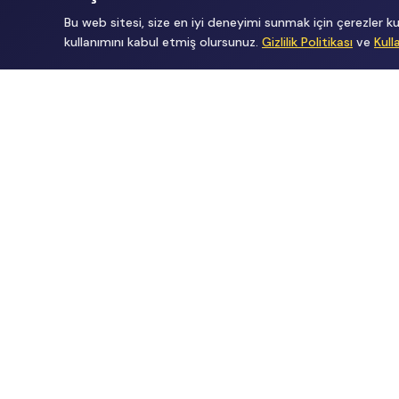
Bu web sitesi, size en iyi deneyimi sunmak için çerezler
kullanımını kabul etmiş olursunuz.
Gizlilik Politikası
ve
Kull
Tüm Hakları Gizlidir
renklietkinliklerim@gmail.com