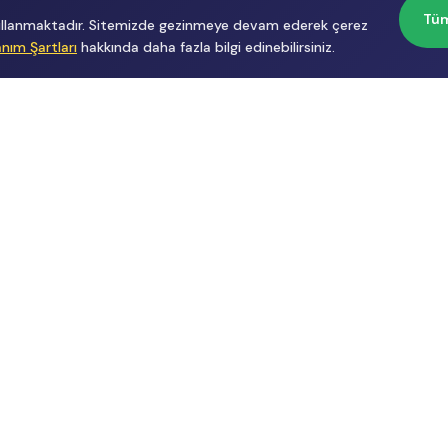
Tüm
 kullanmaktadır. Sitemizde gezinmeye devam ederek çerez
anım Şartları
hakkında daha fazla bilgi edinebilirsiniz.
Başvurular
Hakkımızda
İçerik Üreticisi
Hakkımızda
Başvuru
Üyelik
Reklam
Sözleşmesi
Gizlilik
Politikası