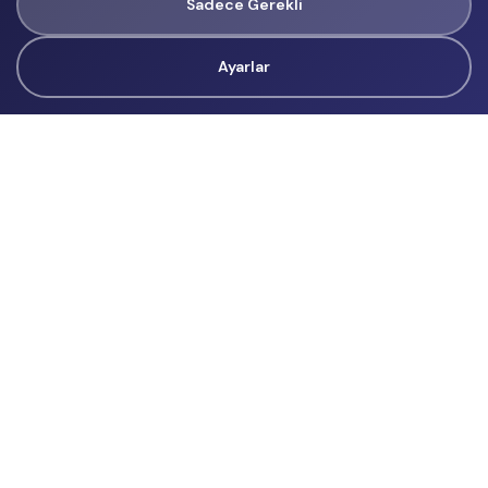
Sadece Gerekli
Ayarlar
Tüm Hakları Gizlidir
renklietkinliklerim@gmail.com
Başvurular
İçerik Üreticisi Başvuru
Reklam
Hakkımızda
Hakkımızda
Üyelik Sözleşmesi