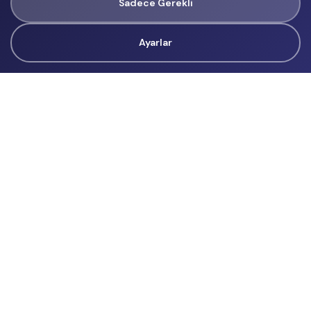
Sadece Gerekli
Ayarlar
Tüm Hakları Gizlidir
renklietkinliklerim@gmail.com
Başvurular
İçerik Üreticisi Başvuru
Reklam
Hakkımızda
Hakkımızda
Üyelik Sözleşmesi