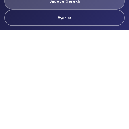
Sadece Gerekli
Ayarlar
Tüm Hakları Gizlidir
renklietkinliklerim@gmail.com
Başvurular
İçerik Üreticisi Başvuru
Reklam
Hakkımızda
Hakkımızda
Üyelik Sözleşmesi